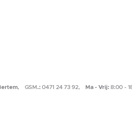
Bertem
, GSM
.:
0471 24 73 92,
Ma
-
Vrij:
8:00 - 1